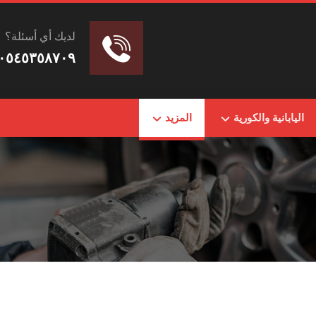
لديك أي أسئلة؟
٠٥٤٥٣٥٨٧٠٩
اليابانية والكورية
المزيد