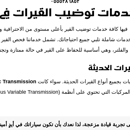
٠٥٥٥٢٨٦٨٥٢
دمات توضيب القيرات في 
ها كافة خدمات توضيب القير بأعلى مستوى من الاحترافية وال
مات شاملة تلبي جميع احتياجاتك. تشمل خدماتنا فحص القير ب
الفلتر، وهي أساسية للحفاظ على القير في حالة ممتازة وتجن
رات الحديثة
ت بجميع أنواع القيرات الحديثة. سواء كانت
c Transmission
المركبات التي تحتوي على أنظمة
(ous Variable Transmission
NTransmission proble قد تؤدي إلى تجربة قيادة مزعجة، لذا نعدك بأن تكون سيارا