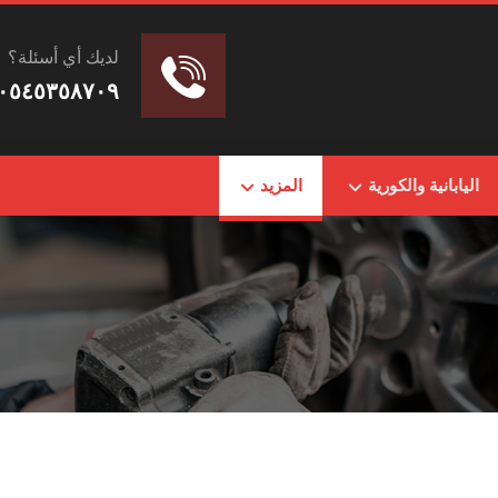
لديك أي أسئلة؟
٠٥٤٥٣٥٨٧٠٩
اليابانية والكورية
المزيد