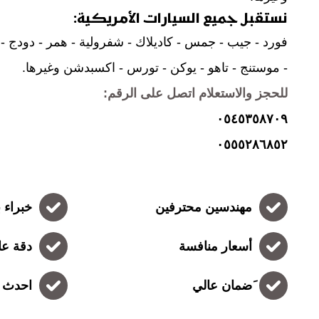
نستقبل جميع السيارات الأمريكية:
فورد - جيب - جمس - كاديلاك - شفرولية - همر - دودج - 
- موستنج - تاهو - يوكن - تورس - اكسبدشن وغيرها.
للحجز والاستعلام اتصل على الرقم:
٠٥٤٥٣٥٨٧٠٩
٠٥٥٥٢٨٦٨٥٢
مهندسين محترفين
خبراء ب
أسعار منافسة
دقة عال
َضمان عالي
احدث ا