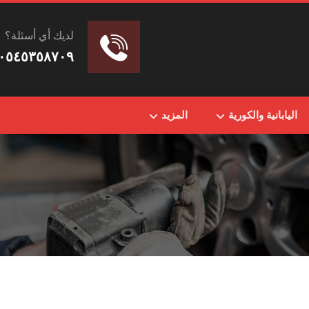
لديك أي أسئلة؟
٠٥٤٥٣٥٨٧٠٩
اليابانية والكورية
المزيد