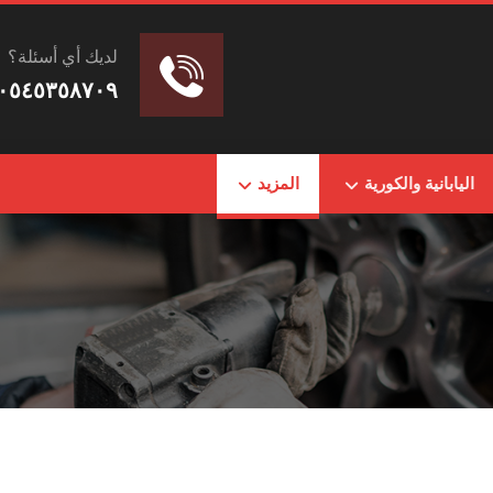
لديك أي أسئلة؟
٠٥٤٥٣٥٨٧٠٩
اليابانية والكورية
المزيد