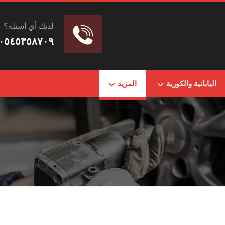
لديك أي أسئلة؟
٠٥٤٥٣٥٨٧٠٩
اليابانية والكورية
المزيد