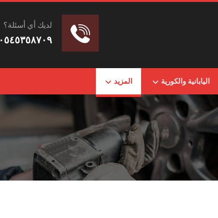
لديك أي أسئلة؟
٠٥٤٥٣٥٨٧٠٩
اليابانية والكورية
المزيد