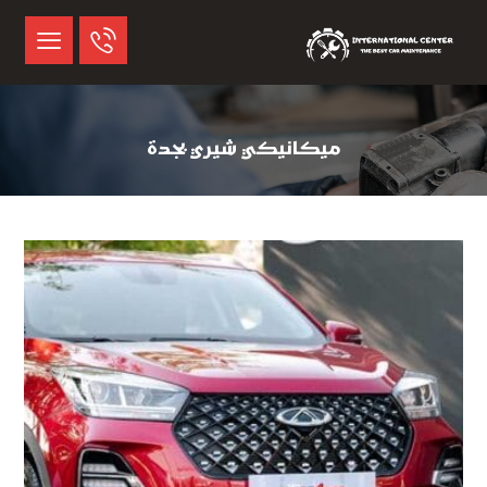
ميكانيكي شيري بجدة