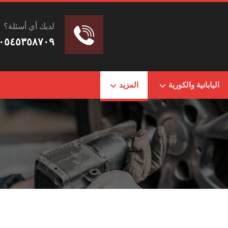
لديك أي أسئلة؟
٠٥٤٥٣٥٨٧٠٩
اليابانية والكورية
المزيد