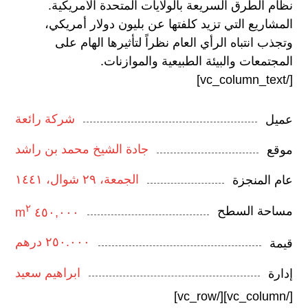
نظام الطرق السريعة بالولايات المتحدة الأمريكية.
المشاريع التي تزيد كلفتها عن بليون دولار أمريكي،
وتجذب انتباه الرأي العام نظراً لتأثيرها الهام على
المجتمعات والبيئة الطبيعية والموازنات.
[/vc_column_text]
شركة رائعة
عميل
جادة الشيخ محمد بن راشد
موقع
الجمعة، ٢٩ شوال، ١٤٤١
عام المنجزة
٢
مساحة السطح
٤٥٠,٠٠٠ m
٢٥٠.٠٠٠ درهم
قيمة
ابراهيم سعيد
إدارة
[/vc_column][/vc_row]