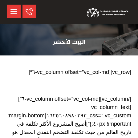
البيت الأخضر
[vc_row][vc_column offset=”vc_col-md-٦″]
[/vc_column][vc_column offset=”vc_col-md-٦″]
[vc_column_text
css=”.vc_custom_١٦٢٥٦٠٨٩٨٠٣٩٣{margin-bottom:
٤٠px !important;}”]
أصبح المشروع الأكثر تكلفة في
تاريخ العالم من حيث تكلفة التضخم النقدي المعدل هو