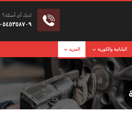
لديك أي أسئلة؟
٠٥٤٥٣٥٨٧٠٩
اليابانية والكورية
المزيد