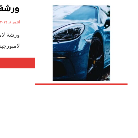
ورشة 
أكتوبر ٨, ٢٠٢٤
ورشة لام
لامبورجين