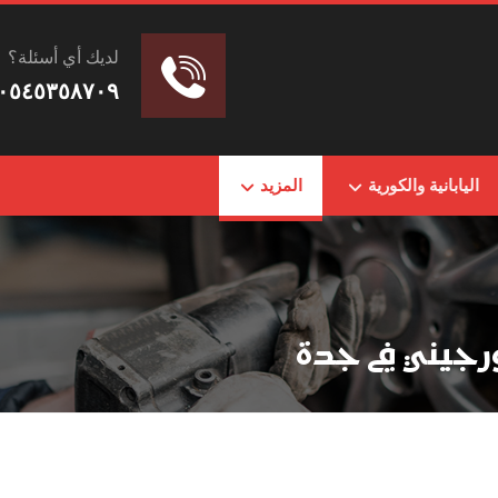
لديك أي أسئلة؟
٠٥٤٥٣٥٨٧٠٩
اليابانية والكورية
المزيد
رجيني في جدة