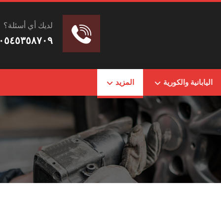
لديك أي أسئلة؟
٠٥٤٥٣٥٨٧٠٩
اليابانية والكورية
المزيد