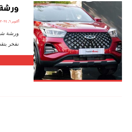
ورشة 
أكتوبر ٦, ٢٠٢٤
ورشة شير
نفخر بتقد