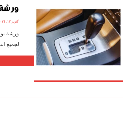
ورشة 
أكتوبر ١٢, ٢٠٢٤
ورشة توض
لجميع السي