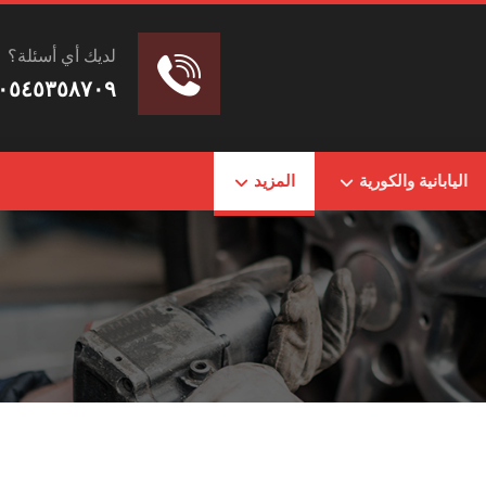
لديك أي أسئلة؟
٠٥٤٥٣٥٨٧٠٩
اليابانية والكورية
المزيد