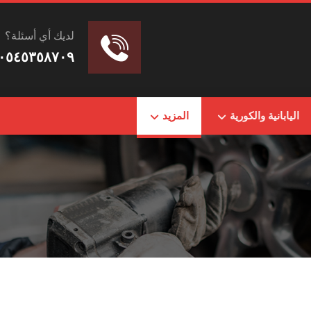
لديك أي أسئلة؟
٠٥٤٥٣٥٨٧٠٩
اليابانية والكورية
المزيد