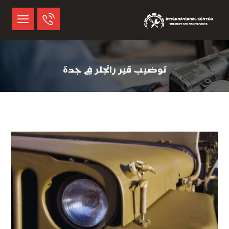
توضيب قير رانجلر في جدة