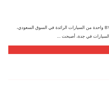
ورشة BYD في جدة افضل ورشة Byd في جدة ,حيث تعتبر سيارات BYD واحدة من السيارات الرائدة في السوق السعودي،
ه السيارات في جدة، أصبحت ...