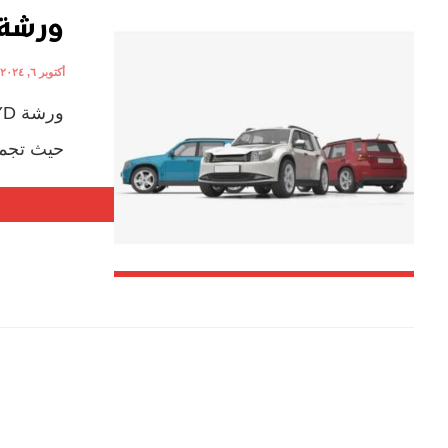
ورشة BYD في جد
أكتوبر ٦, ٢٠٢٤
حيث تجمع 