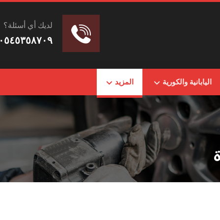
لديك أي أسئلة؟
٠٥٤٥٣٥٨٧٠٩
اليابانية والكورية
المزيد