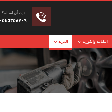
لديك أي أسئلة؟
٠٥٤٥٣٥٨٧٠٩
اليابانية والكورية
المزيد