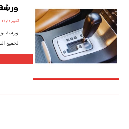
ورشة 
أكتوبر ١٢, ٢٠٢٤
ورشة توض
لجميع السي