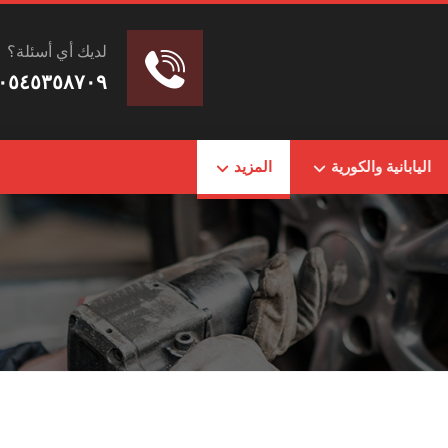
لديك أي أسئلة؟
٠٥٤٥٣٥٨٧٠٩
اليابانية والكورية
المزيد