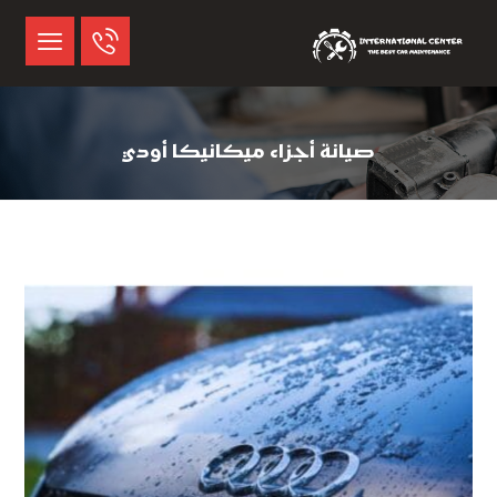
صيانة أجزاء ميكانيكا أودي