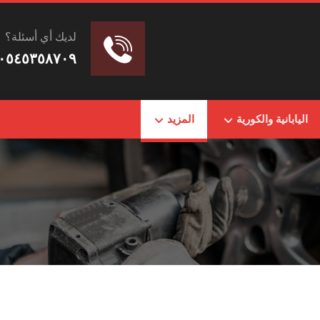
لديك أي أسئلة؟
٠٥٤٥٣٥٨٧٠٩
اليابانية والكورية
المزيد