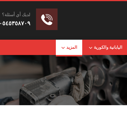
لديك أي أسئلة؟
٠٥٤٥٣٥٨٧٠٩
اليابانية والكورية
المزيد