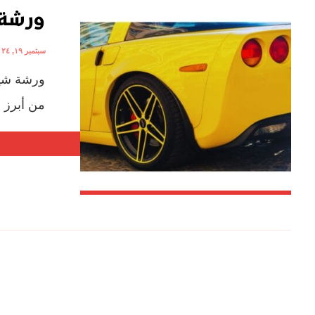
ورشة 
سبتمبر ١٩, ٢٠٢٤
ورشة شيف
من أبرز م