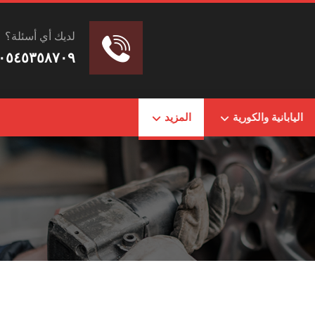
لديك أي أسئلة؟
٠٥٤٥٣٥٨٧٠٩
اليابانية والكورية
المزيد