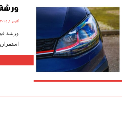
ورشة 
أكتوبر ١, ٢٠٢٤
ورشة فول
استمرارية