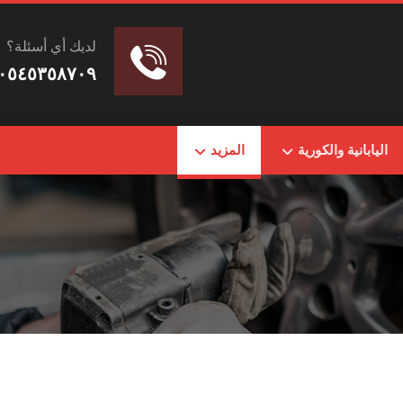
لديك أي أسئلة؟
٠٥٤٥٣٥٨٧٠٩
اليابانية والكورية
المزيد