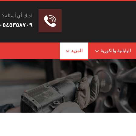
لديك أي أسئلة؟
٠٥٤٥٣٥٨٧٠٩
اليابانية والكورية
المزيد