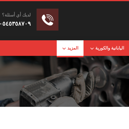
لديك أي أسئلة؟
٠٥٤٥٣٥٨٧٠٩
اليابانية والكورية
المزيد