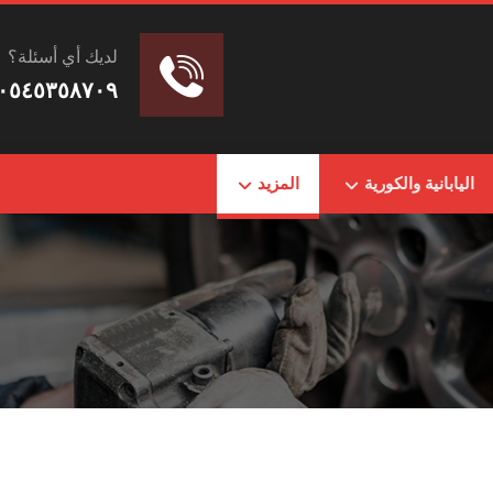
لديك أي أسئلة؟
٠٥٤٥٣٥٨٧٠٩
اليابانية والكورية
المزيد