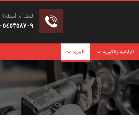
لديك أي أسئلة؟
٠٥٤٥٣٥٨٧٠٩
اليابانية والكورية
المزيد