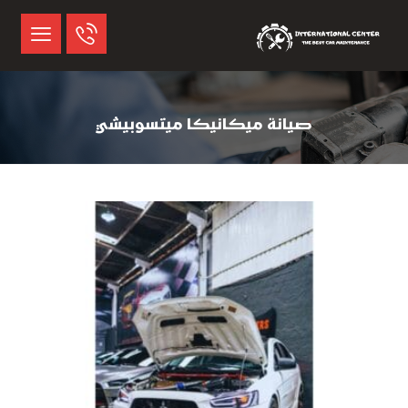
صيانة ميكانيكا ميتسوبيشي