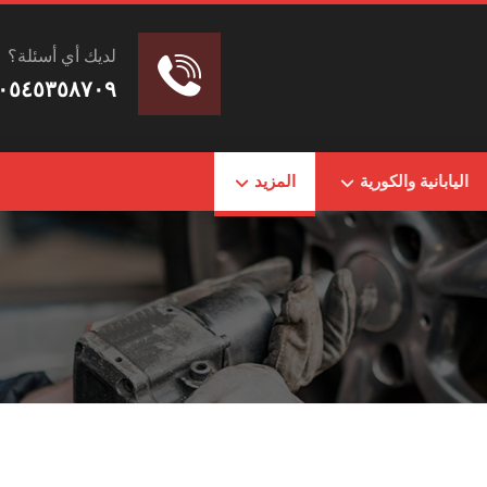
لديك أي أسئلة؟
٠٥٤٥٣٥٨٧٠٩
اليابانية والكورية
المزيد