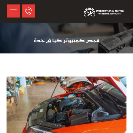
فجص كمبيوتر كيا في جدة