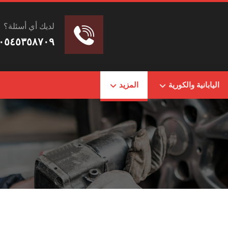
لديك أي أسئلة؟
٠٥٤٥٣٥٨٧٠٩
اليابانية والكورية
المزيد