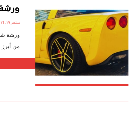
ورشة 
سبتمبر ١٩, ٢٠٢٤
ورشة شيف
من أبرز م