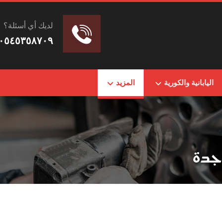
لديك أي أسئلة؟
٠٥٤٥٣٥٨٧٠٩
اليابانية والكورية
المزيد
جدة