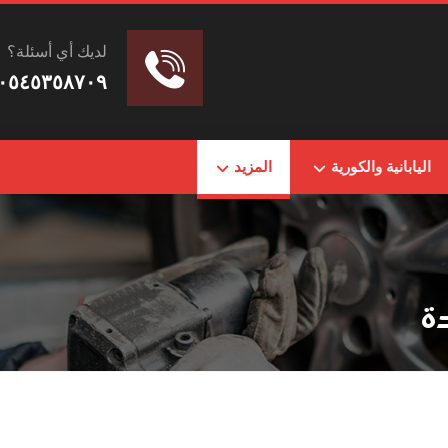
لديك أي أسئلة؟
٠٥٤٥٣٥٨٧٠٩
اليابانية والكورية
المزيد
ة