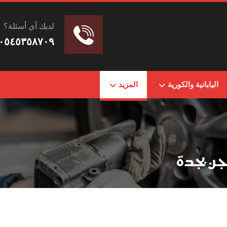
لديك أي أسئلة؟
٠٥٤٥٣٥٨٧٠٩
اليابانية والكورية
المزيد
ن بجدة