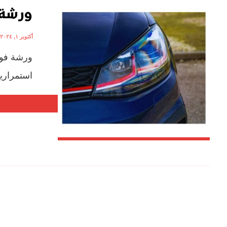
ورشة 
أكتوبر ١, ٢٠٢٤
ورشة فول
استمرارية