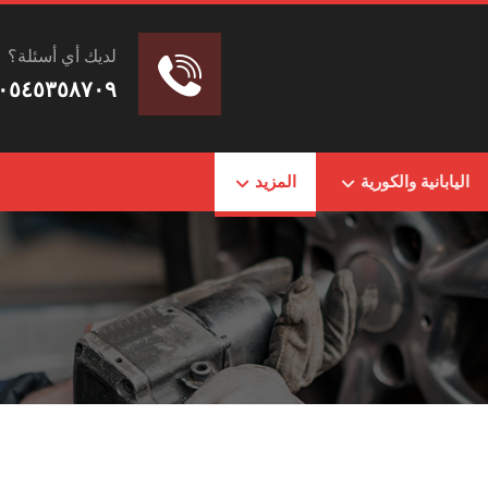
لديك أي أسئلة؟
٠٥٤٥٣٥٨٧٠٩
اليابانية والكورية
المزيد