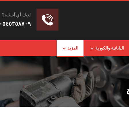
لديك أي أسئلة؟
٠٥٤٥٣٥٨٧٠٩
اليابانية والكورية
المزيد