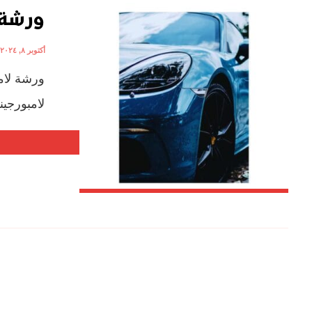
ورشة 
أكتوبر ٨, ٢٠٢٤
ورشة لام
لامبورجين