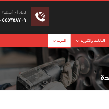
لديك أي أسئلة؟
٠٥٤٥٣٥٨٧٠٩
اليابانية والكورية
المزيد
دة