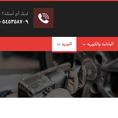
لديك أي أسئلة؟
٠٥٤٥٣٥٨٧٠٩
اليابانية والكورية
المزيد