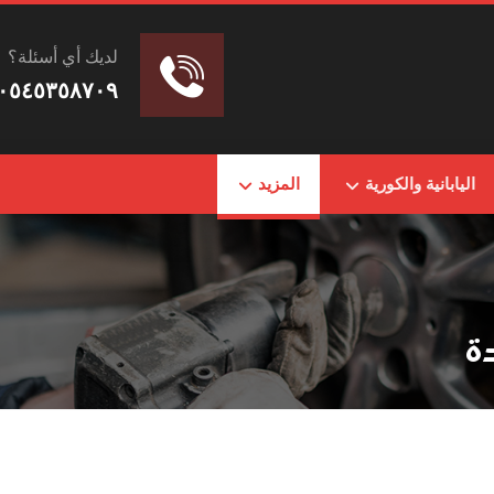
لديك أي أسئلة؟
٠٥٤٥٣٥٨٧٠٩
اليابانية والكورية
المزيد
ة