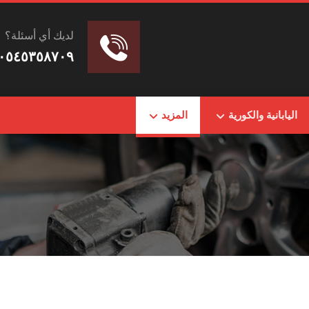
لديك أي أسئلة؟
٠٥٤٥٣٥٨٧٠٩
اليابانية والكورية
المزيد