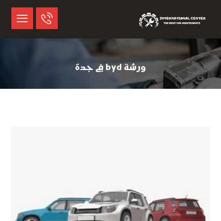
ورشة byd في جدة